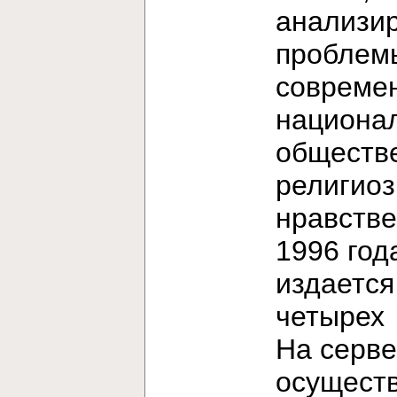
анализи
проблем
современ
национа
обществ
религиоз
нравстве
1996 год
издается
четыре
На серв
осущест