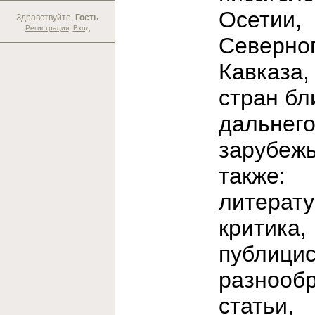
Осетии,
Здравствуйте,
Гость
|
Регистрация
Вход
Северно
Кавказа,
стран бл
дальнег
зарубежь
также:
литерат
критика,
публицис
разнооб
статьи,