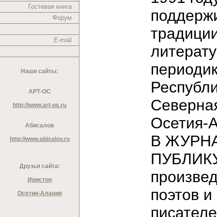
Гостевая книга
поддерж
Форум
традици
E-mail
литерат
периодик
Наши сайты:
Республ
АРТ-ОС
Северна
http://www.art-os.ru
Осетия-
Абисалов
В ЖУРН
http://www.abisalov.ru
ПУБЛИК
Друзья сайта:
произве
Иристон
поэтов и
Осетия-Алания
писател