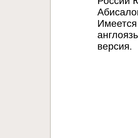
России 
Абисало
Имеется
англояз
версия.