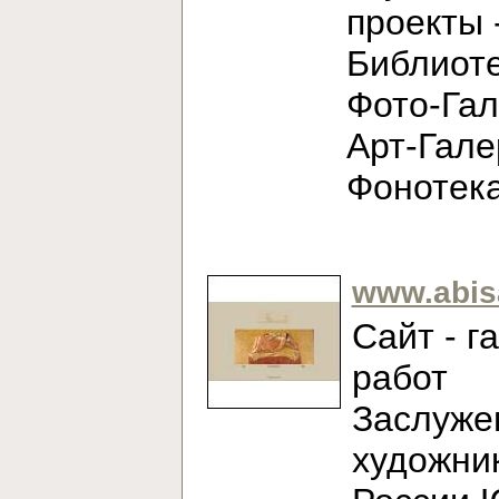
проекты 
Библиоте
Фото-Гал
Арт-Гале
Фонотек
www.abis
Сайт - г
работ
Заслуже
художни