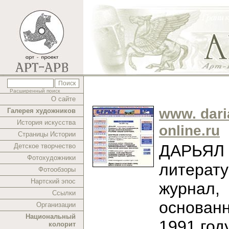
Расширенный поиск
О сайте
www. dari
Галерея художников
История искусства
online.ru
Страницы Истории
ДАРЬЯЛ -
Детское творчество
Фотохудожники
литерат
Фотообзоры
Нартский эпос
журнал,
Ссылки
основан
Организации
Национальный
1991 год
колорит