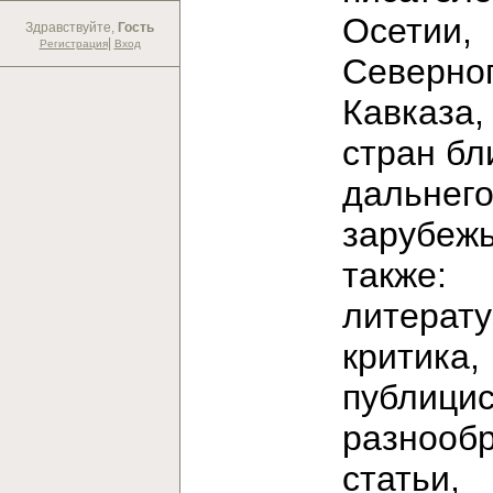
Осетии,
Здравствуйте,
Гость
|
Регистрация
Вход
Северно
Кавказа,
стран бл
дальнег
зарубежь
также:
литерат
критика,
публицис
разнооб
статьи,