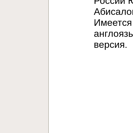
России 
Абисало
Имеется
англояз
версия.