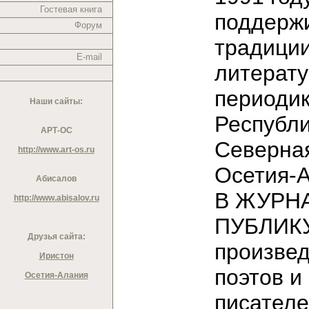
Гостевая книга
поддерж
Форум
традици
E-mail
литерат
периодик
Наши сайты:
Республ
АРТ-ОС
Северна
http://www.art-os.ru
Осетия-
Абисалов
В ЖУРН
http://www.abisalov.ru
ПУБЛИК
Друзья сайта:
произве
Иристон
поэтов и
Осетия-Алания
писател