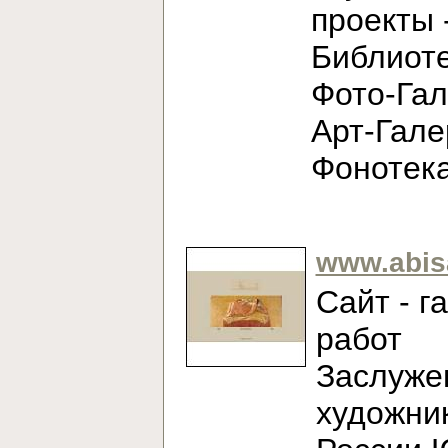
проекты 
Библиоте
Фото-Гал
Арт-Гале
Фонотек
www.abis
Сайт - г
работ
Заслуже
художни