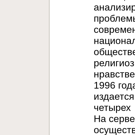
анализи
проблем
современ
национа
обществ
религиоз
нравстве
1996 год
издается
четыре
На серв
осущест