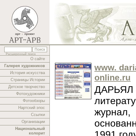
Расширенный поиск
О сайте
www. dari
Галерея художников
История искусства
online.ru
Страницы Истории
ДАРЬЯЛ -
Детское творчество
Фотохудожники
литерат
Фотообзоры
Нартский эпос
журнал,
Ссылки
основан
Организации
Национальный
1991 год
колорит