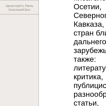
Осетии,
Здравствуйте,
Гость
|
Регистрация
Вход
Северно
Кавказа,
стран бл
дальнег
зарубежь
также:
литерат
критика,
публицис
разнооб
статьи,