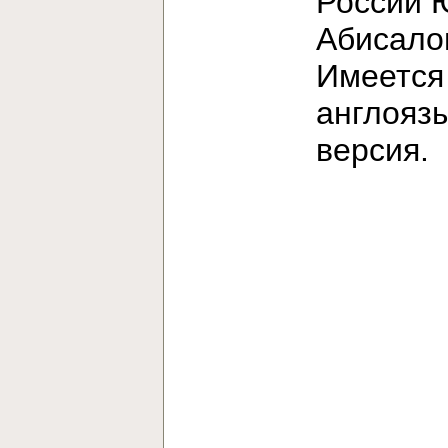
России 
Абисало
Имеется
англояз
версия.