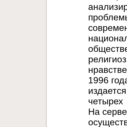
анализи
проблем
современ
национа
обществ
религиоз
нравстве
1996 год
издается
четыре
На серв
осущест