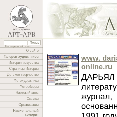
Расширенный поиск
О сайте
www. dari
Галерея художников
История искусства
online.ru
Страницы Истории
ДАРЬЯЛ -
Детское творчество
Фотохудожники
литерат
Фотообзоры
Нартский эпос
журнал,
Ссылки
основан
Организации
Национальный
1991 год
колорит