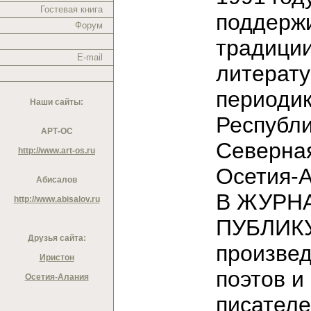
Гостевая книга
поддерж
Форум
традици
E-mail
литерат
периодик
Наши сайты:
Республ
АРТ-ОС
Северна
http://www.art-os.ru
Осетия-
Абисалов
В ЖУРН
http://www.abisalov.ru
ПУБЛИК
Друзья сайта:
произве
Иристон
поэтов и
Осетия-Алания
писател