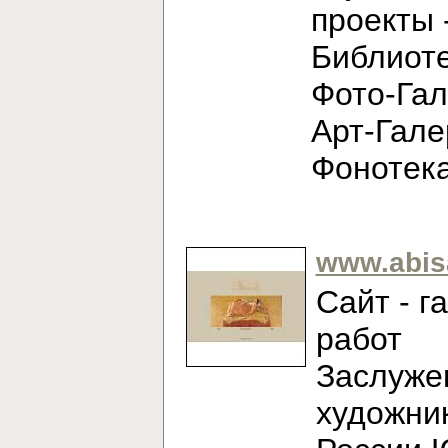
проекты 
Библиоте
Фото-Гал
Арт-Гале
Фонотек
www.abis
Сайт - г
работ
Заслуже
художни