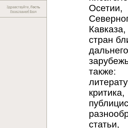
Осетии,
Здравствуйте,
Гость
|
Регистрация
Вход
Северно
Кавказа,
стран бл
дальнег
зарубежь
также:
литерат
критика,
публицис
разнооб
статьи,