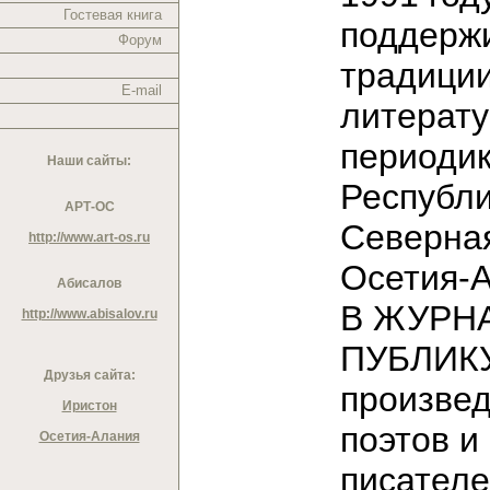
Гостевая книга
поддерж
Форум
традици
E-mail
литерат
периодик
Наши сайты:
Республ
АРТ-ОС
Северна
http://www.art-os.ru
Осетия-
Абисалов
В ЖУРН
http://www.abisalov.ru
ПУБЛИК
Друзья сайта:
произве
Иристон
поэтов и
Осетия-Алания
писател