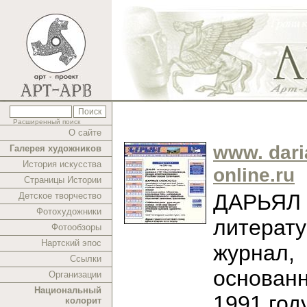
Расширенный поиск
О сайте
www. dari
Галерея художников
История искусства
online.ru
Страницы Истории
ДАРЬЯЛ -
Детское творчество
Фотохудожники
литерат
Фотообзоры
Нартский эпос
журнал,
Ссылки
основан
Организации
Национальный
1991 год
колорит