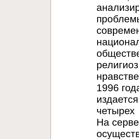
анализи
проблем
современ
национа
обществ
религиоз
нравстве
1996 год
издается
четыре
На серв
осущест