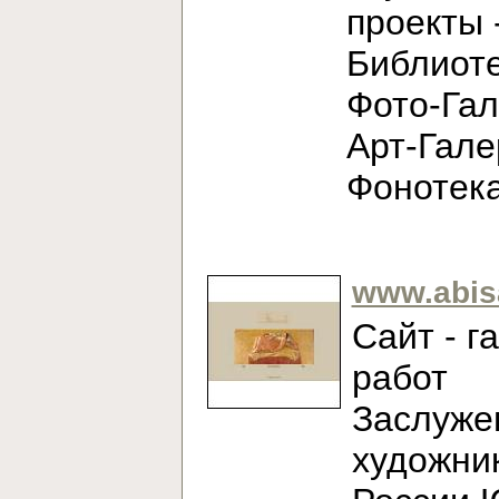
проекты 
Библиоте
Фото-Гал
Арт-Гале
Фонотек
www.abis
Сайт - г
работ
Заслуже
художни