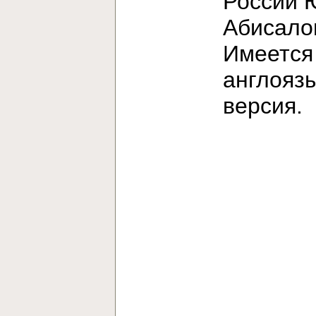
России 
Абисало
Имеется
англояз
версия.