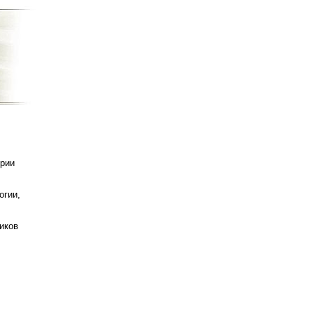
ории
огии,
иков