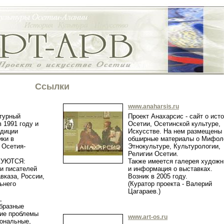
Ссылки
www.anaharsis.ru
турный
Проект Анахарсис - сайт о ист
 1991 году и
Осетии, Осетинской культуре,
диции
Искусстве. На нем размещены
ики в
обширные материалы о Мифол
 Осетия-
Этнокультуре, Культурологии,
Религии Осетии.
КУЮТСЯ:
Также имеется галерея художн
 и писателей
и информация о выставках.
вказа, России,
Возник в 2005 году.
ьнего
(Куратор проекта - Валерий
Цагараев.)
,
образные
ие проблемы
www.art-os.ru
иональные,