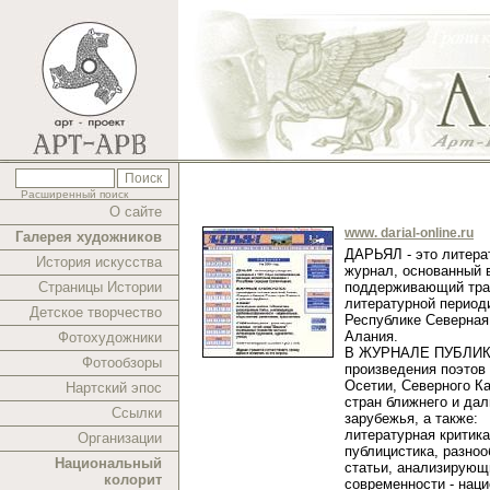
Расширенный поиск
О сайте
www. darial-online.ru
Галерея художников
ДАРЬЯЛ - это литера
История искусства
журнал, основанный в
Страницы Истории
поддерживающий тра
литературной период
Детское творчество
Республике Северная
Алания.
Фотохудожники
В ЖУРНАЛЕ ПУБЛИ
Фотообзоры
произведения поэтов
Осетии, Северного Ка
Нартский эпос
стран ближнего и дал
Ссылки
зарубежья, а также:
литературная критика
Организации
публицистика, разно
Национальный
статьи, анализирующ
колорит
современности - нац