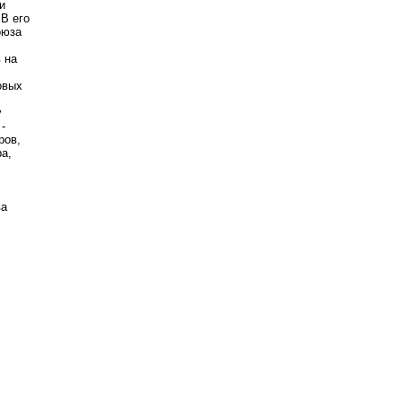
и
В его
оюза
 на
овых
у
-
ров,
а,
ва
е.