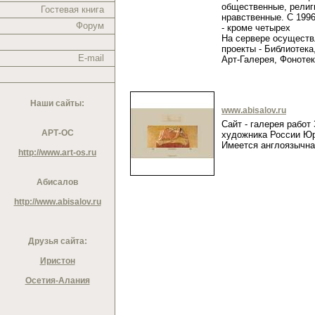
общественные, религ
Гостевая книга
нравственные. С 1996
Форум
- кроме четырех
На сервере осущест
проекты - Библиотека
E-mail
Арт-Галерея, Фоноте
Наши сайты:
www.abisalov.ru
Сайт - галерея работ
АРТ-ОС
художника России Юр
Имеется англоязычн
http://www.art-os.ru
Абисалов
http://www.abisalov.ru
Друзья сайта:
Иристон
Осетия-Алания