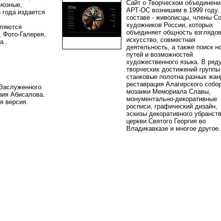
Сайт о Творческом объединени
иозные,
АРТ-ОС вознишим в 1999 году. 
 года издается
составе - живописцы, члены С
художников России, которых
вляются
объединяет общность взглядов
, Фото-Галерея,
искусство, совместная
ка .
деятельность, а также поиск н
путей и возможностей
художественного языка. В ряд
творческих достижений группы 
станковые полотна разных жан
реставрация Алагирского собор
 Заслуженного
мозаики Мемориала Славы,
ия Абисалова.
монументально-декоративные
ая версия.
росписи, графический дизайн,
эскизы декоративного убранст
церкви Святого Георгия во
Владикавказе и многое друго