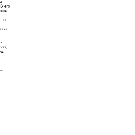
и
В его
оюза
 на
овых
у
-
ров,
а,
ва
е.