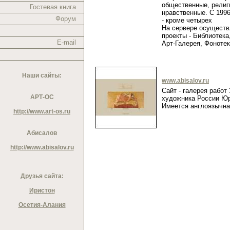
общественные, религ
Гостевая книга
нравственные. С 1996
Форум
- кроме четырех
На сервере осущест
проекты - Библиотека
E-mail
Арт-Галерея, Фоноте
Наши сайты:
www.abisalov.ru
Сайт - галерея работ
АРТ-ОС
художника России Юр
Имеется англоязычн
http://www.art-os.ru
Абисалов
http://www.abisalov.ru
Друзья сайта:
Иристон
Осетия-Алания