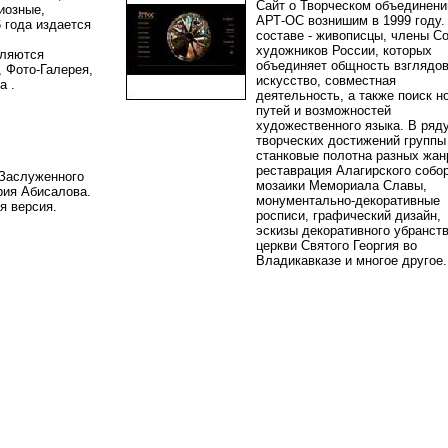
Сайт о Творческом объединени
иозные,
АРТ-ОС вознишим в 1999 году. 
 года издается
составе - живописцы, члены С
художников России, которых
вляются
объединяет общность взглядов
, Фото-Галерея,
искусство, совместная
ка .
деятельность, а также поиск н
путей и возможностей
художественного языка. В ряд
творческих достижений группы 
станковые полотна разных жан
реставрация Алагирского собор
 Заслуженного
мозаики Мемориала Славы,
ия Абисалова.
монументально-декоративные
ая версия.
росписи, графический дизайн,
эскизы декоративного убранст
церкви Святого Георгия во
Владикавказе и многое друго