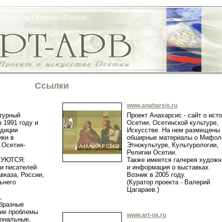
Ссылки
www.anaharsis.ru
турный
Проект Анахарсис - сайт о ист
 1991 году и
Осетии, Осетинской культуре,
диции
Искусстве. На нем размещены
ики в
обширные материалы о Мифол
 Осетия-
Этнокультуре, Культурологии,
Религии Осетии.
КУЮТСЯ:
Также имеется галерея художн
 и писателей
и информация о выставках.
вказа, России,
Возник в 2005 году.
ьнего
(Куратор проекта - Валерий
Цагараев.)
,
образные
ие проблемы
www.art-os.ru
иональные,