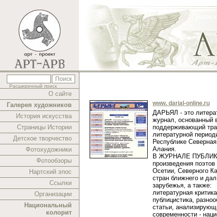
Расширенный поиск
О сайте
www. darial-online.ru
Галерея художников
ДАРЬЯЛ - это литера
История искусства
журнал, основанный в
Страницы Истории
поддерживающий тра
литературной период
Детское творчество
Республике Северная
Алания.
Фотохудожники
В ЖУРНАЛЕ ПУБЛИ
Фотообзоры
произведения поэтов
Осетии, Северного Ка
Нартский эпос
стран ближнего и дал
Ссылки
зарубежья, а также:
литературная критика
Организации
публицистика, разно
Национальный
статьи, анализирующ
колорит
современности - нац