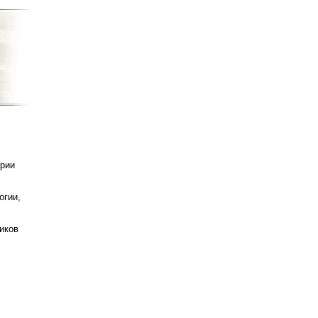
ории
огии,
иков