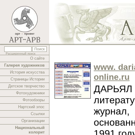
Расширенный поиск
О сайте
www. dari
Галерея художников
История искусства
online.ru
Страницы Истории
ДАРЬЯЛ -
Детское творчество
Фотохудожники
литерат
Фотообзоры
Нартский эпос
журнал,
Ссылки
основан
Организации
Национальный
1991 год
колорит