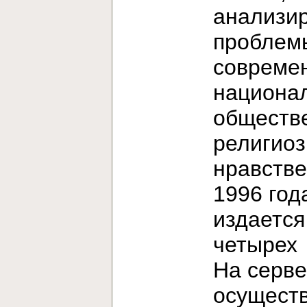
анализи
проблем
современ
национа
обществ
религиоз
нравстве
1996 год
издается
четыре
На серв
осущест