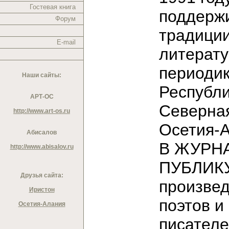
Гостевая книга
поддерж
Форум
традици
E-mail
литерат
периодик
Наши сайты:
Республ
АРТ-ОС
Северна
http://www.art-os.ru
Осетия-
Абисалов
В ЖУРН
http://www.abisalov.ru
ПУБЛИК
Друзья сайта:
произве
Иристон
поэтов и
Осетия-Алания
писател