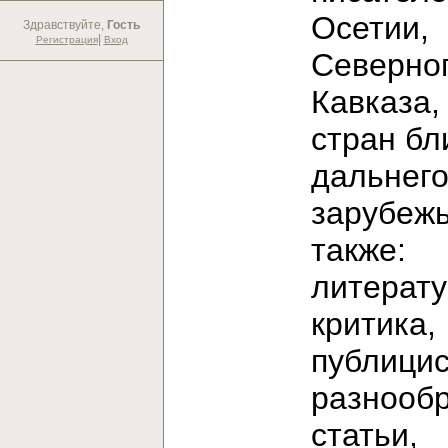
Осетии,
Здравствуйте,
Гость
|
Регистрация
Вход
Северно
Кавказа,
стран бл
дальнег
зарубежь
также:
литерат
критика,
публицис
разнооб
статьи,