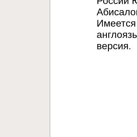
России 
Абисало
Имеется
англояз
версия.