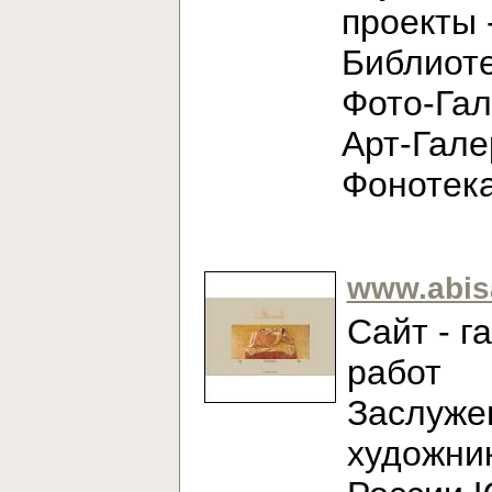
проекты 
Библиоте
Фото-Гал
Арт-Гале
Фонотек
www.abis
Сайт - г
работ
Заслуже
художни