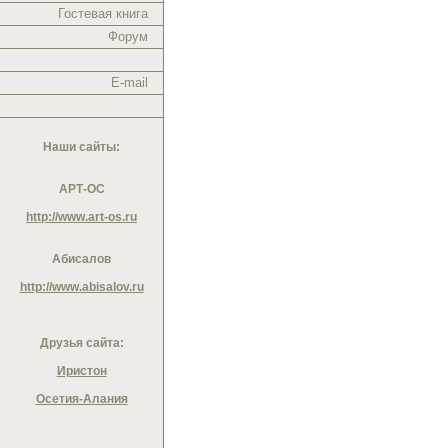
Гостевая книга
Форум
E-mail
Наши сайты:
АРТ-ОС
http://www.art-os.ru
Абисалов
http://www.abisalov.ru
Друзья сайта:
Иристон
Осетия-Алания