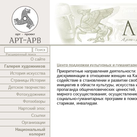
Расширенный поиск
О сайте
Центр поддержки культурных и гуманитар
Галерея художников
Приоритетные направления деятельности:
История искусства
дискриминации в отношении женщин на Ка
Страницы Истории
содействие в становлении и развитии сво
инициатив в области культуры, искусства 
Детское творчество
пропаганда общечеловеческих ценностей,
мирного сосуществования; осуществлени
Фотохудожники
социально-гуманитарных программ в помо
Фотообзоры
старикам, инвалидам.
Нартский эпос
Ссылки
Организации
Национальный
колорит