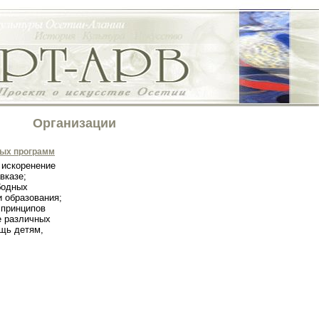
Организации
ных программ
 искоренение
вказе;
бодных
и образования;
 принципов
е различных
щь детям,