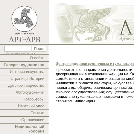
Расширенный поиск
О сайте
Центр поддержки культурных и гуманитар
Галерея художников
Приоритетные направления деятельности:
История искусства
дискриминации в отношении женщин на Ка
Страницы Истории
содействие в становлении и развитии сво
инициатив в области культуры, искусства 
Детское творчество
пропаганда общечеловеческих ценностей,
мирного сосуществования; осуществлени
Фотохудожники
социально-гуманитарных программ в помо
Фотообзоры
старикам, инвалидам.
Нартский эпос
Ссылки
Организации
Национальный
колорит