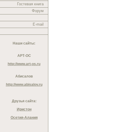
Гостевая книга
Форум
E-mail
Наши сайты:
АРТ-ОС
http://www.art-os.ru
Абисалов
http://www.abisalov.ru
Друзья сайта:
Иристон
Осетия-Алания