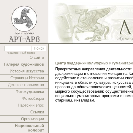
Расширенный поиск
О сайте
Центр поддержки культурных и гуманитар
Галерея художников
Приоритетные направления деятельности:
История искусства
дискриминации в отношении женщин на Ка
Страницы Истории
содействие в становлении и развитии сво
инициатив в области культуры, искусства 
Детское творчество
пропаганда общечеловеческих ценностей,
мирного сосуществования; осуществлени
Фотохудожники
социально-гуманитарных программ в помо
Фотообзоры
старикам, инвалидам.
Нартский эпос
Ссылки
Организации
Национальный
колорит