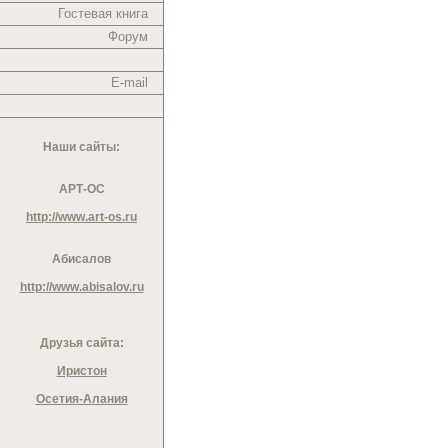
Гостевая книга
Форум
E-mail
Наши сайты:
АРТ-ОС
http://www.art-os.ru
Абисалов
http://www.abisalov.ru
Друзья сайта:
Иристон
Осетия-Алания