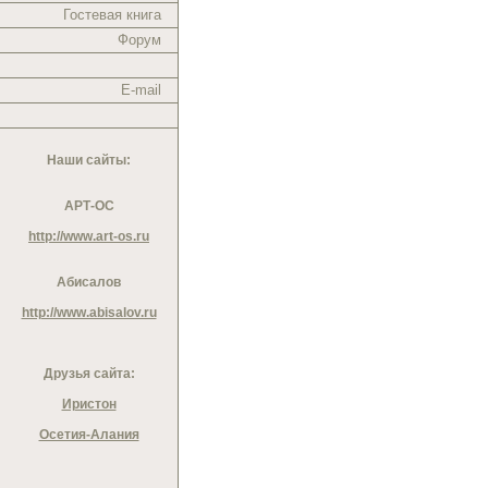
Гостевая книга
Форум
E-mail
Наши сайты:
АРТ-ОС
http://www.art-os.ru
Абисалов
http://www.abisalov.ru
Друзья сайта:
Иристон
Осетия-Алания