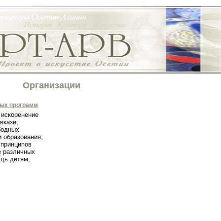
Организации
ных программ
 искоренение
вказе;
бодных
и образования;
 принципов
е различных
щь детям,