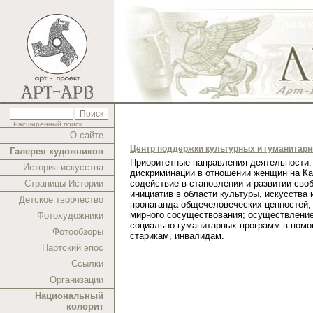
Расширенный поиск
О сайте
Центр поддержки культурных и гуманитар
Галерея художников
Приоритетные направления деятельности:
История искусства
дискриминации в отношении женщин на Ка
Страницы Истории
содействие в становлении и развитии сво
инициатив в области культуры, искусства 
Детское творчество
пропаганда общечеловеческих ценностей,
мирного сосуществования; осуществлени
Фотохудожники
социально-гуманитарных программ в помо
Фотообзоры
старикам, инвалидам.
Нартский эпос
Ссылки
Организации
Национальный
колорит