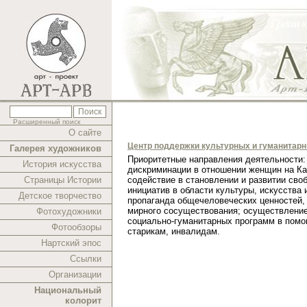
Расширенный поиск
О сайте
Центр поддержки культурных и гуманитар
Галерея художников
Приоритетные направления деятельности:
История искусства
дискриминации в отношении женщин на Ка
Страницы Истории
содействие в становлении и развитии сво
инициатив в области культуры, искусства 
Детское творчество
пропаганда общечеловеческих ценностей,
мирного сосуществования; осуществлени
Фотохудожники
социально-гуманитарных программ в помо
Фотообзоры
старикам, инвалидам.
Нартский эпос
Ссылки
Организации
Национальный
колорит