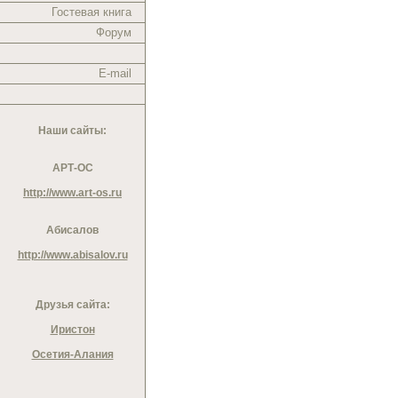
Гостевая книга
Форум
E-mail
Наши сайты:
АРТ-ОС
http://www.art-os.ru
Абисалов
http://www.abisalov.ru
Друзья сайта:
Иристон
Осетия-Алания