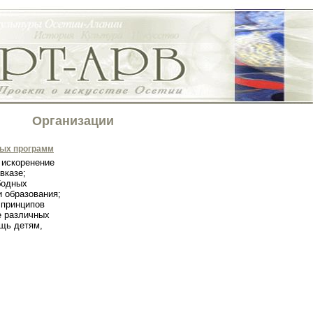
Организации
ных программ
 искоренение
вказе;
бодных
и образования;
 принципов
е различных
щь детям,