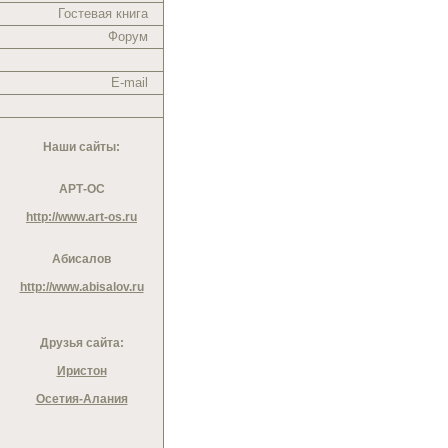
Гостевая книга
Форум
E-mail
Наши сайты:
АРТ-ОС
http://www.art-os.ru
Абисалов
http://www.abisalov.ru
Друзья сайта:
Иристон
Осетия-Алания