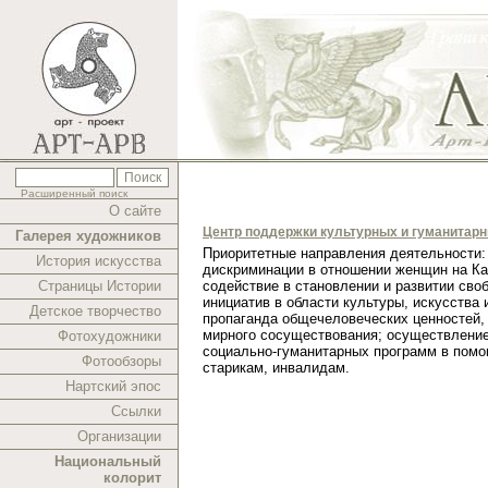
Расширенный поиск
О сайте
Центр поддержки культурных и гуманитар
Галерея художников
Приоритетные направления деятельности:
История искусства
дискриминации в отношении женщин на Ка
Страницы Истории
содействие в становлении и развитии сво
инициатив в области культуры, искусства 
Детское творчество
пропаганда общечеловеческих ценностей,
мирного сосуществования; осуществлени
Фотохудожники
социально-гуманитарных программ в помо
Фотообзоры
старикам, инвалидам.
Нартский эпос
Ссылки
Организации
Национальный
колорит