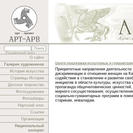
Расширенный поиск
О сайте
Центр поддержки культурных и гуманитар
Галерея художников
Приоритетные направления деятельности:
История искусства
дискриминации в отношении женщин на Ка
Страницы Истории
содействие в становлении и развитии сво
инициатив в области культуры, искусства 
Детское творчество
пропаганда общечеловеческих ценностей,
мирного сосуществования; осуществлени
Фотохудожники
социально-гуманитарных программ в помо
Фотообзоры
старикам, инвалидам.
Нартский эпос
Ссылки
Организации
Национальный
колорит