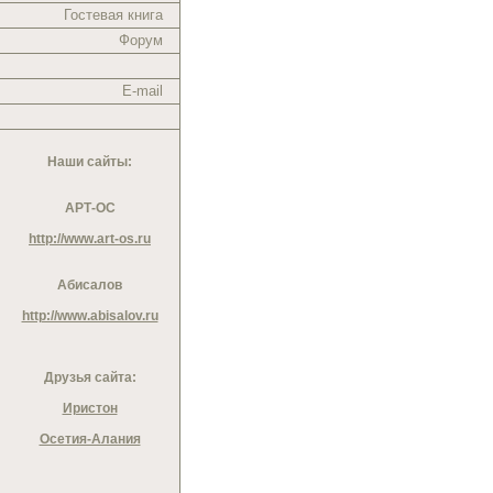
Гостевая книга
Форум
E-mail
Наши сайты:
АРТ-ОС
http://www.art-os.ru
Абисалов
http://www.abisalov.ru
Друзья сайта:
Иристон
Осетия-Алания