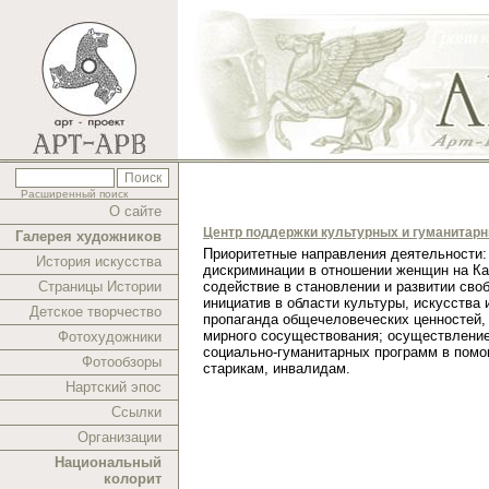
Расширенный поиск
О сайте
Центр поддержки культурных и гуманитар
Галерея художников
Приоритетные направления деятельности:
История искусства
дискриминации в отношении женщин на Ка
Страницы Истории
содействие в становлении и развитии сво
инициатив в области культуры, искусства 
Детское творчество
пропаганда общечеловеческих ценностей,
мирного сосуществования; осуществлени
Фотохудожники
социально-гуманитарных программ в помо
Фотообзоры
старикам, инвалидам.
Нартский эпос
Ссылки
Организации
Национальный
колорит