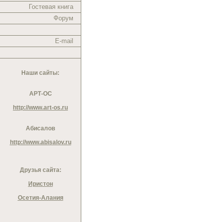
Гостевая книга
Форум
E-mail
Наши сайты:
АРТ-ОС
http://www.art-os.ru
Абисалов
http://www.abisalov.ru
Друзья сайта:
Иристон
Осетия-Алания