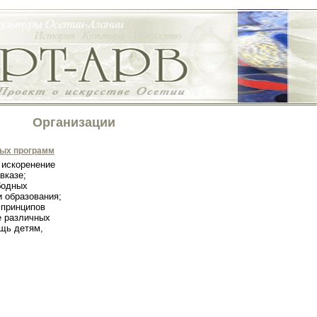
Организации
ных программ
 искоренение
вказе;
бодных
и образования;
 принципов
е различных
щь детям,