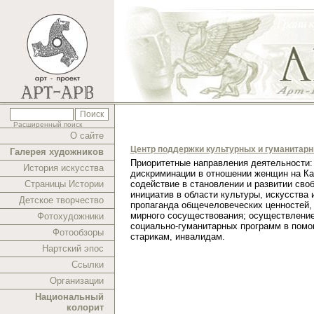
Расширенный поиск
О сайте
Центр поддержки культурных и гуманитар
Галерея художников
Приоритетные направления деятельности:
История искусства
дискриминации в отношении женщин на Ка
Страницы Истории
содействие в становлении и развитии сво
инициатив в области культуры, искусства 
Детское творчество
пропаганда общечеловеческих ценностей,
мирного сосуществования; осуществлени
Фотохудожники
социально-гуманитарных программ в помо
Фотообзоры
старикам, инвалидам.
Нартский эпос
Ссылки
Организации
Национальный
колорит