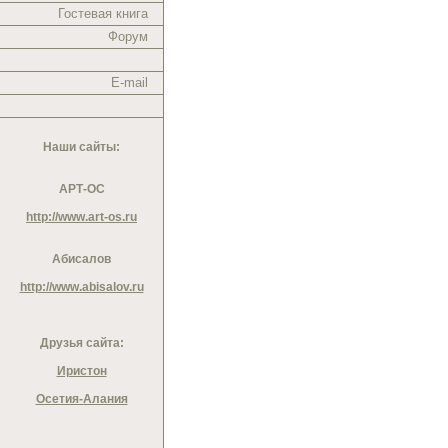
Гостевая книга
Форум
E-mail
Наши сайты:
АРТ-ОС
http://www.art-os.ru
Абисалов
http://www.abisalov.ru
Друзья сайта:
Иристон
Осетия-Алания