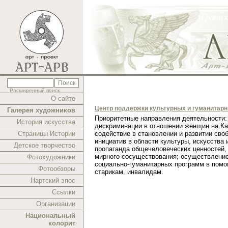
Расширенный поиск
О сайте
Центр поддержки культурных и гуманитар
Галерея художников
Приоритетные направления деятельности:
История искусства
дискриминации в отношении женщин на Ка
Страницы Истории
содействие в становлении и развитии сво
инициатив в области культуры, искусства 
Детское творчество
пропаганда общечеловеческих ценностей,
мирного сосуществования; осуществлени
Фотохудожники
социально-гуманитарных программ в помо
Фотообзоры
старикам, инвалидам.
Нартский эпос
Ссылки
Организации
Национальный
колорит