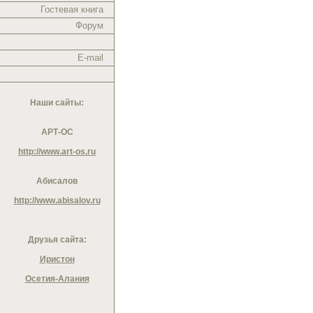
Гостевая книга
Форум
E-mail
Наши сайты:
АРТ-ОС
http://www.art-os.ru
Абисалов
http://www.abisalov.ru
Друзья сайта:
Иристон
Осетия-Алания