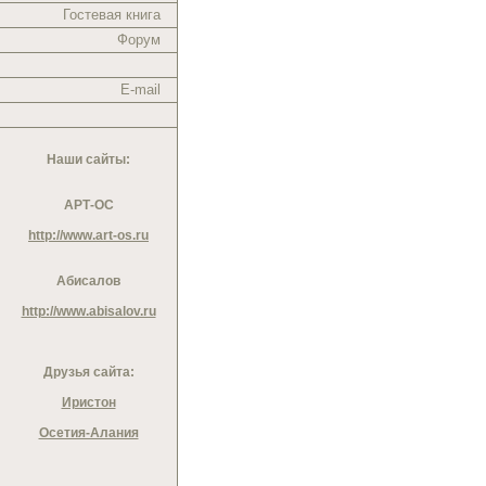
Гостевая книга
Форум
E-mail
Наши сайты:
АРТ-ОС
http://www.art-os.ru
Абисалов
http://www.abisalov.ru
Друзья сайта:
Иристон
Осетия-Алания