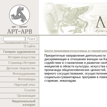
Расширенный поиск
О сайте
Центр поддержки культурных и гуманитар
Галерея художников
Приоритетные направления деятельности:
История искусства
дискриминации в отношении женщин на Ка
Страницы Истории
содействие в становлении и развитии сво
инициатив в области культуры, искусства 
Детское творчество
пропаганда общечеловеческих ценностей,
мирного сосуществования; осуществлени
Фотохудожники
социально-гуманитарных программ в помо
Фотообзоры
старикам, инвалидам.
Нартский эпос
Ссылки
Организации
Национальный
колорит