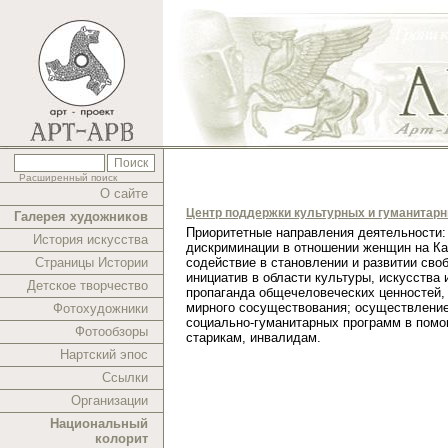
Расширенный поиск
О сайте
Центр поддержки культурных и гуманитар
Галерея художников
Приоритетные направления деятельности:
История искусства
дискриминации в отношении женщин на Ка
Страницы Истории
содействие в становлении и развитии сво
инициатив в области культуры, искусства 
Детское творчество
пропаганда общечеловеческих ценностей,
мирного сосуществования; осуществлени
Фотохудожники
социально-гуманитарных программ в помо
Фотообзоры
старикам, инвалидам.
Нартский эпос
Ссылки
Организации
Национальный
колорит