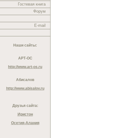
Гостевая книга
Форум
E-mail
Наши сайты:
АРТ-ОС
http://www.art-os.ru
Абисалов
http://www.abisalov.ru
Друзья сайта:
Иристон
Осетия-Алания