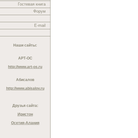
Гостевая книга
Форум
E-mail
Наши сайты:
АРТ-ОС
http://www.art-os.ru
Абисалов
http://www.abisalov.ru
Друзья сайта:
Иристон
Осетия-Алания