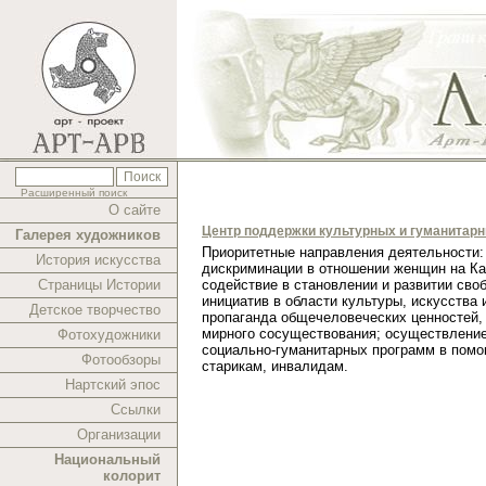
Расширенный поиск
О сайте
Центр поддержки культурных и гуманитар
Галерея художников
Приоритетные направления деятельности:
История искусства
дискриминации в отношении женщин на Ка
Страницы Истории
содействие в становлении и развитии сво
инициатив в области культуры, искусства 
Детское творчество
пропаганда общечеловеческих ценностей,
мирного сосуществования; осуществлени
Фотохудожники
социально-гуманитарных программ в помо
Фотообзоры
старикам, инвалидам.
Нартский эпос
Ссылки
Организации
Национальный
колорит