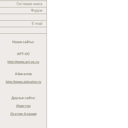
Гостевая книга
Форум
E-mail
Наши сайты:
АРТ-ОС
http://www.art-os.ru
Абисалов
http://www.abisalov.ru
Друзья сайта:
Иристон
Осетия-Алания