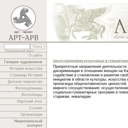
Расширенный поиск
О сайте
Центр поддержки культурных и гуманитар
Галерея художников
Приоритетные направления деятельности:
История искусства
дискриминации в отношении женщин на Ка
Страницы Истории
содействие в становлении и развитии сво
инициатив в области культуры, искусства 
Детское творчество
пропаганда общечеловеческих ценностей,
мирного сосуществования; осуществлени
Фотохудожники
социально-гуманитарных программ в помо
Фотообзоры
старикам, инвалидам.
Нартский эпос
Ссылки
Организации
Национальный
колорит