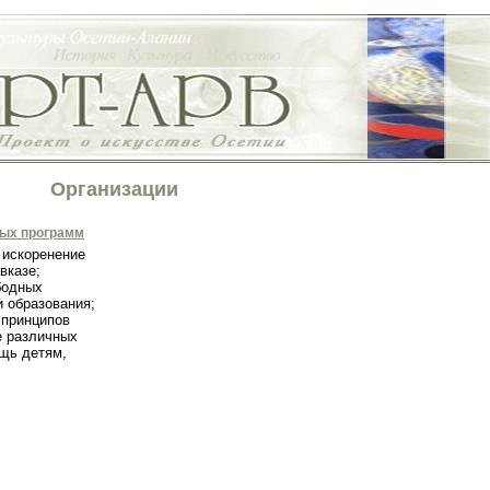
Организации
ных программ
 искоренение
вказе;
бодных
и образования;
 принципов
е различных
щь детям,