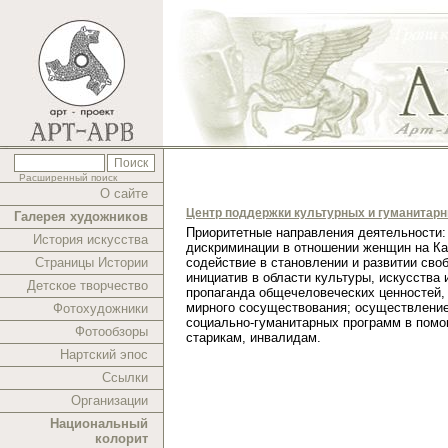
Расширенный поиск
О сайте
Центр поддержки культурных и гуманитар
Галерея художников
Приоритетные направления деятельности:
История искусства
дискриминации в отношении женщин на Ка
Страницы Истории
содействие в становлении и развитии сво
инициатив в области культуры, искусства 
Детское творчество
пропаганда общечеловеческих ценностей,
мирного сосуществования; осуществлени
Фотохудожники
социально-гуманитарных программ в помо
Фотообзоры
старикам, инвалидам.
Нартский эпос
Ссылки
Организации
Национальный
колорит