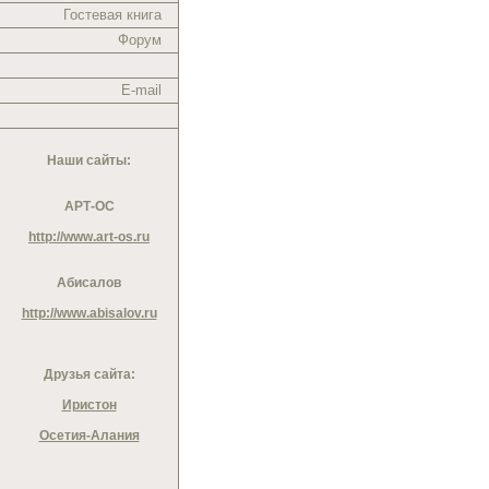
Гостевая книга
Форум
E-mail
Наши сайты:
АРТ-ОС
http://www.art-os.ru
Абисалов
http://www.abisalov.ru
Друзья сайта:
Иристон
Осетия-Алания