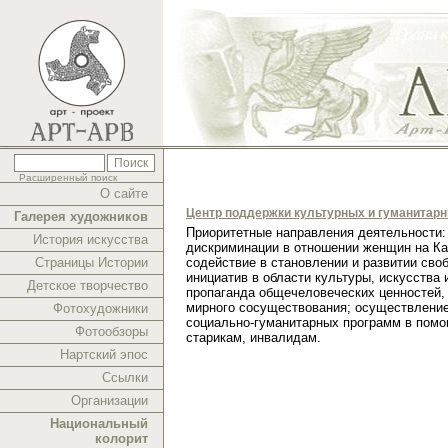
Расширенный поиск
О сайте
Центр поддержки культурных и гуманитар
Галерея художников
Приоритетные направления деятельности:
История искусства
дискриминации в отношении женщин на Ка
Страницы Истории
содействие в становлении и развитии сво
инициатив в области культуры, искусства 
Детское творчество
пропаганда общечеловеческих ценностей,
мирного сосуществования; осуществлени
Фотохудожники
социально-гуманитарных программ в помо
Фотообзоры
старикам, инвалидам.
Нартский эпос
Ссылки
Организации
Национальный
колорит