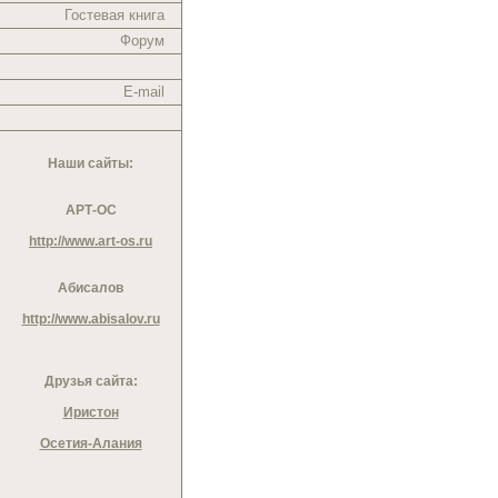
Гостевая книга
Форум
E-mail
Наши сайты:
АРТ-ОС
http://www.art-os.ru
Абисалов
http://www.abisalov.ru
Друзья сайта:
Иристон
Осетия-Алания