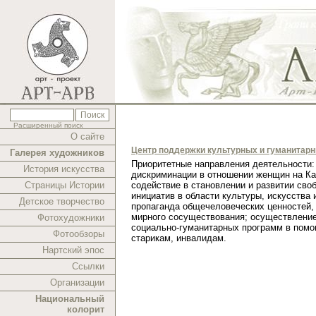
Расширенный поиск
О сайте
Центр поддержки культурных и гуманитар
Галерея художников
Приоритетные направления деятельности:
История искусства
дискриминации в отношении женщин на Ка
Страницы Истории
содействие в становлении и развитии сво
инициатив в области культуры, искусства 
Детское творчество
пропаганда общечеловеческих ценностей,
мирного сосуществования; осуществлени
Фотохудожники
социально-гуманитарных программ в помо
Фотообзоры
старикам, инвалидам.
Нартский эпос
Ссылки
Организации
Национальный
колорит