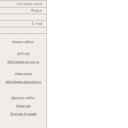
Гостевая книга
Форум
E-mail
Наши сайты:
АРТ-ОС
http://www.art-os.ru
Абисалов
http://www.abisalov.ru
Друзья сайта:
Иристон
Осетия-Алания