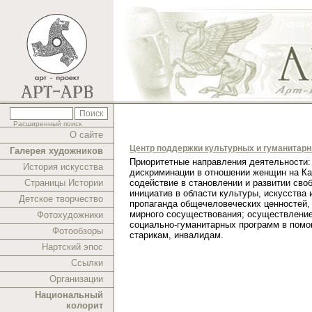
Расширенный поиск
О сайте
Центр поддержки культурных и гуманитар
Галерея художников
Приоритетные направления деятельности:
История искусства
дискриминации в отношении женщин на Ка
Страницы Истории
содействие в становлении и развитии сво
инициатив в области культуры, искусства 
Детское творчество
пропаганда общечеловеческих ценностей,
мирного сосуществования; осуществлени
Фотохудожники
социально-гуманитарных программ в помо
Фотообзоры
старикам, инвалидам.
Нартский эпос
Ссылки
Организации
Национальный
колорит