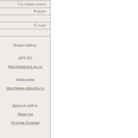
Гостевая книга
Форум
E-mail
Наши сайты:
АРТ-ОС
http://www.art-os.ru
Абисалов
http://www.abisalov.ru
Друзья сайта:
Иристон
Осетия-Алания