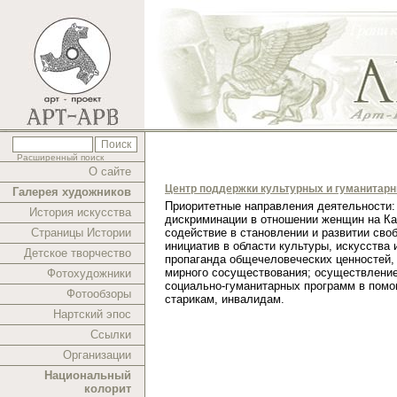
Расширенный поиск
О сайте
Центр поддержки культурных и гуманитар
Галерея художников
Приоритетные направления деятельности:
История искусства
дискриминации в отношении женщин на Ка
Страницы Истории
содействие в становлении и развитии сво
инициатив в области культуры, искусства 
Детское творчество
пропаганда общечеловеческих ценностей,
мирного сосуществования; осуществлени
Фотохудожники
социально-гуманитарных программ в помо
Фотообзоры
старикам, инвалидам.
Нартский эпос
Ссылки
Организации
Национальный
колорит