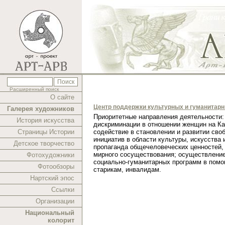
Расширенный поиск
О сайте
Центр поддержки культурных и гуманитар
Галерея художников
Приоритетные направления деятельности:
История искусства
дискриминации в отношении женщин на Ка
Страницы Истории
содействие в становлении и развитии сво
инициатив в области культуры, искусства 
Детское творчество
пропаганда общечеловеческих ценностей,
мирного сосуществования; осуществлени
Фотохудожники
социально-гуманитарных программ в помо
Фотообзоры
старикам, инвалидам.
Нартский эпос
Ссылки
Организации
Национальный
колорит