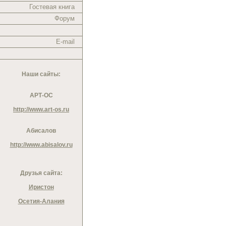
Гостевая книга
Форум
E-mail
Наши сайты:
АРТ-ОС
http://www.art-os.ru
Абисалов
http://www.abisalov.ru
Друзья сайта:
Иристон
Осетия-Алания