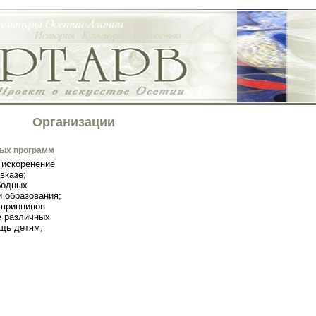
Организации
ных программ
 искоренение
вказе;
бодных
и образования;
 принципов
е различных
щь детям,