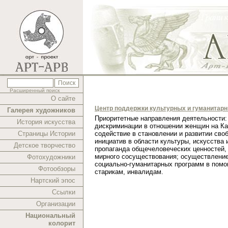
Расширенный поиск
О сайте
Центр поддержки культурных и гуманитар
Галерея художников
Приоритетные направления деятельности:
История искусства
дискриминации в отношении женщин на Ка
Страницы Истории
содействие в становлении и развитии сво
инициатив в области культуры, искусства 
Детское творчество
пропаганда общечеловеческих ценностей,
мирного сосуществования; осуществлени
Фотохудожники
социально-гуманитарных программ в помо
Фотообзоры
старикам, инвалидам.
Нартский эпос
Ссылки
Организации
Национальный
колорит