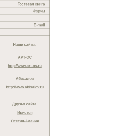
Гостевая книга
Форум
E-mail
Наши сайты:
АРТ-ОС
http://www.art-os.ru
Абисалов
http://www.abisalov.ru
Друзья сайта:
Иристон
Осетия-Алания