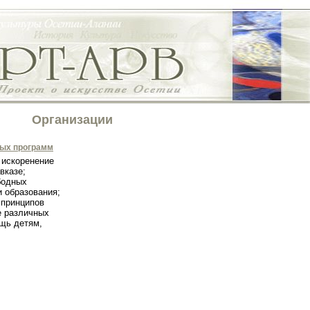
Организации
ных программ
 искоренение
вказе;
бодных
и образования;
 принципов
е различных
щь детям,