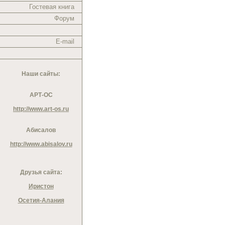
Гостевая книга
Форум
E-mail
Наши сайты:
АРТ-ОС
http://www.art-os.ru
Абисалов
http://www.abisalov.ru
Друзья сайта:
Иристон
Осетия-Алания