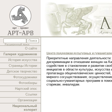
Расширенный поиск
О сайте
Центр поддержки культурных и гуманитар
Галерея художников
Приоритетные направления деятельности:
История искусства
дискриминации в отношении женщин на Ка
Страницы Истории
содействие в становлении и развитии сво
инициатив в области культуры, искусства 
Детское творчество
пропаганда общечеловеческих ценностей,
мирного сосуществования; осуществлени
Фотохудожники
социально-гуманитарных программ в помо
Фотообзоры
старикам, инвалидам.
Нартский эпос
Ссылки
Организации
Национальный
колорит