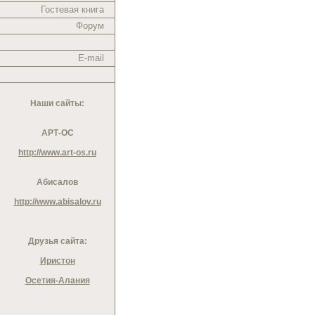
Гостевая книга
Форум
E-mail
Наши сайты:
АРТ-ОС
http://www.art-os.ru
Абисалов
http://www.abisalov.ru
Друзья сайта:
Иристон
Осетия-Алания