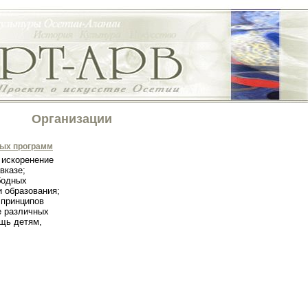
Организации
ных программ
 искоренение
вказе;
бодных
и образования;
 принципов
е различных
щь детям,