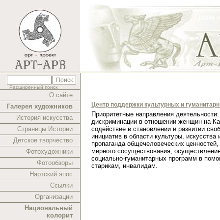
Расширенный поиск
О сайте
Центр поддержки культурных и гуманитар
Галерея художников
Приоритетные направления деятельности:
История искусства
дискриминации в отношении женщин на Ка
Страницы Истории
содействие в становлении и развитии сво
инициатив в области культуры, искусства 
Детское творчество
пропаганда общечеловеческих ценностей,
мирного сосуществования; осуществлени
Фотохудожники
социально-гуманитарных программ в помо
Фотообзоры
старикам, инвалидам.
Нартский эпос
Ссылки
Организации
Национальный
колорит