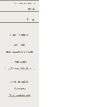
Гостевая книга
Форум
E-mail
Наши сайты:
АРТ-ОС
http://www.art-os.ru
Абисалов
http://www.abisalov.ru
Друзья сайта:
Иристон
Осетия-Алания