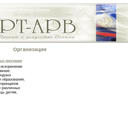
Организации
ных программ
 искоренение
вказе;
бодных
и образования;
 принципов
е различных
щь детям,