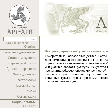
Расширенный поиск
О сайте
Центр поддержки культурных и гуманитар
Галерея художников
Приоритетные направления деятельности:
История искусства
дискриминации в отношении женщин на Ка
Страницы Истории
содействие в становлении и развитии сво
инициатив в области культуры, искусства 
Детское творчество
пропаганда общечеловеческих ценностей,
мирного сосуществования; осуществлени
Фотохудожники
социально-гуманитарных программ в помо
Фотообзоры
старикам, инвалидам.
Нартский эпос
Ссылки
Организации
Национальный
колорит