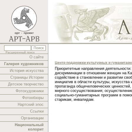
Расширенный поиск
О сайте
Центр поддержки культурных и гуманитар
Галерея художников
Приоритетные направления деятельности:
История искусства
дискриминации в отношении женщин на Ка
Страницы Истории
содействие в становлении и развитии сво
инициатив в области культуры, искусства 
Детское творчество
пропаганда общечеловеческих ценностей,
мирного сосуществования; осуществлени
Фотохудожники
социально-гуманитарных программ в помо
Фотообзоры
старикам, инвалидам.
Нартский эпос
Ссылки
Организации
Национальный
колорит