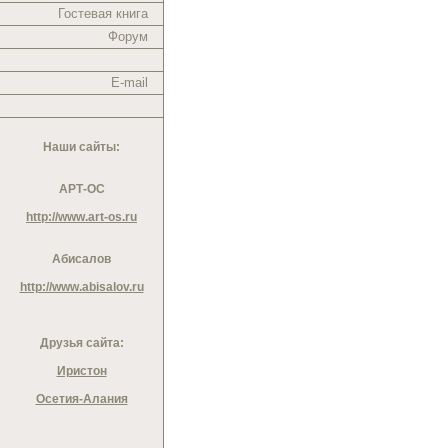
Гостевая книга
Форум
E-mail
Наши сайты:
АРТ-ОС
http://www.art-os.ru
Абисалов
http://www.abisalov.ru
Друзья сайта:
Иристон
Осетия-Алания