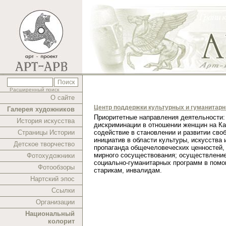
Расширенный поиск
О сайте
Центр поддержки культурных и гуманитар
Галерея художников
Приоритетные направления деятельности:
История искусства
дискриминации в отношении женщин на Ка
Страницы Истории
содействие в становлении и развитии сво
инициатив в области культуры, искусства 
Детское творчество
пропаганда общечеловеческих ценностей,
мирного сосуществования; осуществлени
Фотохудожники
социально-гуманитарных программ в помо
Фотообзоры
старикам, инвалидам.
Нартский эпос
Ссылки
Организации
Национальный
колорит