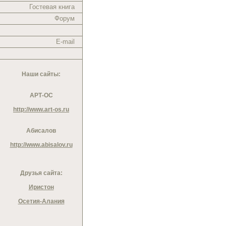
Гостевая книга
Форум
E-mail
Наши сайты:
АРТ-ОС
http://www.art-os.ru
Абисалов
http://www.abisalov.ru
Друзья сайта:
Иристон
Осетия-Алания