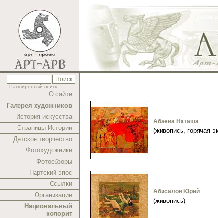
Расширенный поиск
О сайте
Галерея художников
История искусства
Абаева Наташа
Страницы Истории
(живопись, горячая 
Детское творчество
Фотохудожники
Фотообзоры
Нартский эпос
Ссылки
Абисалов Юрий
Организации
(живопись)
Национальный
колорит