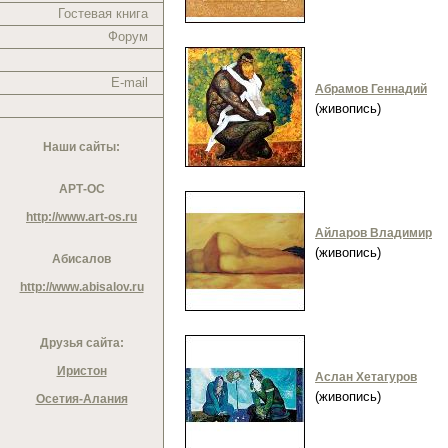
Гостевая книга
Форум
E-mail
Абрамов Геннадий
(живопись)
Наши сайты:
АРТ-ОС
http://www.art-os.ru
Айларов Владимир
(живопись)
Абисалов
http://www.abisalov.ru
Друзья сайта:
Иристон
Аслан Хетагуров
(живопись)
Осетия-Алания