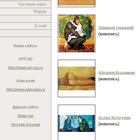
Гостевая книга
Форум
E-mail
Абрамов Геннадий
(живопись)
Наши сайты:
АРТ-ОС
http://www.art-os.ru
Айларов Владимир
(живопись)
Абисалов
http://www.abisalov.ru
Друзья сайта:
Иристон
Аслан Хетагуров
(живопись)
Осетия-Алания