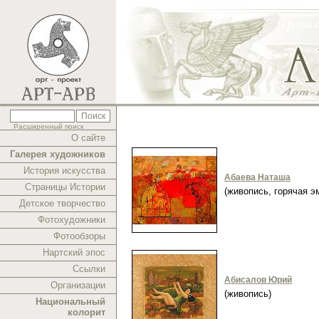
Расширенный поиск
О сайте
Галерея художников
История искусства
Абаева Наташа
Страницы Истории
(живопись, горячая 
Детское творчество
Фотохудожники
Фотообзоры
Нартский эпос
Ссылки
Абисалов Юрий
Организации
(живопись)
Национальный
колорит