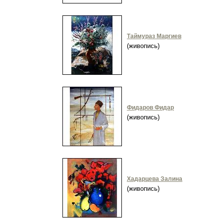
Таймураз Маргиев
(живопись)
Фидаров Фидар
(живопись)
Хадарцева Залина
(живопись)