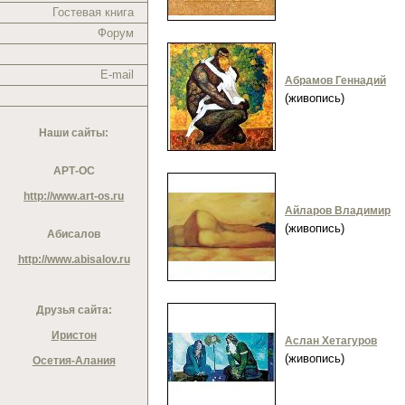
Гостевая книга
Форум
E-mail
Абрамов Геннадий
(живопись)
Наши сайты:
АРТ-ОС
http://www.art-os.ru
Айларов Владимир
(живопись)
Абисалов
http://www.abisalov.ru
Друзья сайта:
Иристон
Аслан Хетагуров
(живопись)
Осетия-Алания