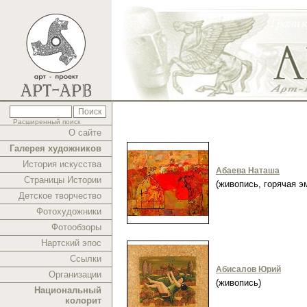
Расширенный поиск
О сайте
Галерея художников
История искусства
Абаева Наташа
Страницы Истории
(живопись, горячая 
Детское творчество
Фотохудожники
Фотообзоры
Нартский эпос
Ссылки
Абисалов Юрий
Организации
(живопись)
Национальный
колорит