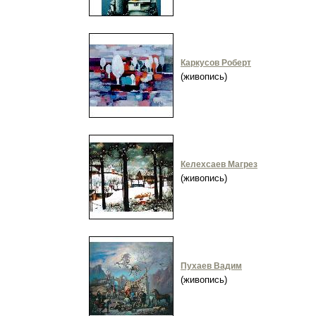
Каркусов Роберт
(живопись)
Келехсаев Магрез
(живопись)
Пухаев Вадим
(живопись)