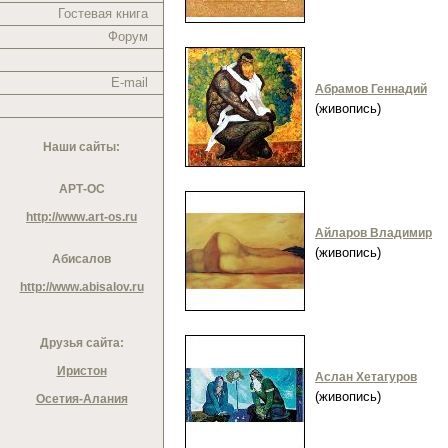
Гостевая книга
Форум
E-mail
Абрамов Геннадий
(живопись)
Наши сайты:
АРТ-ОС
http://www.art-os.ru
Айларов Владимир
(живопись)
Абисалов
http://www.abisalov.ru
Друзья сайта:
Иристон
Аслан Хетагуров
(живопись)
Осетия-Алания