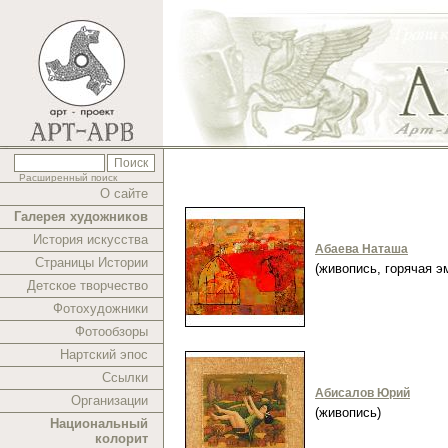
Расширенный поиск
О сайте
Галерея художников
История искусства
Абаева Наташа
Страницы Истории
(живопись, горячая 
Детское творчество
Фотохудожники
Фотообзоры
Нартский эпос
Ссылки
Абисалов Юрий
Организации
(живопись)
Национальный
колорит