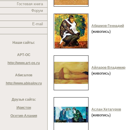
Гостевая книга
Форум
E-mail
Абрамов Геннадий
(живопись)
Наши сайты:
АРТ-ОС
http://www.art-os.ru
Айларов Владимир
(живопись)
Абисалов
http://www.abisalov.ru
Друзья сайта:
Иристон
Аслан Хетагуров
(живопись)
Осетия-Алания