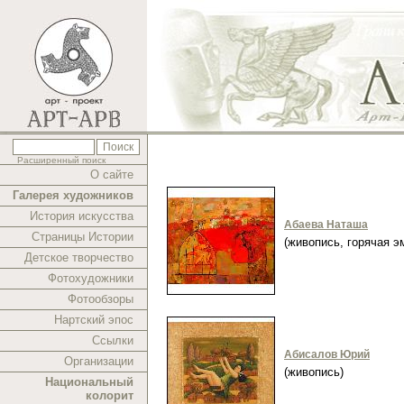
Расширенный поиск
О сайте
Галерея художников
История искусства
Абаева Наташа
Страницы Истории
(живопись, горячая 
Детское творчество
Фотохудожники
Фотообзоры
Нартский эпос
Ссылки
Абисалов Юрий
Организации
(живопись)
Национальный
колорит