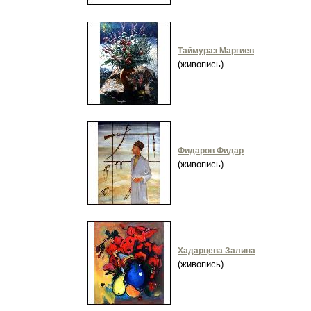
Таймураз Маргиев
(живопись)
Фидаров Фидар
(живопись)
Хадарцева Залина
(живопись)