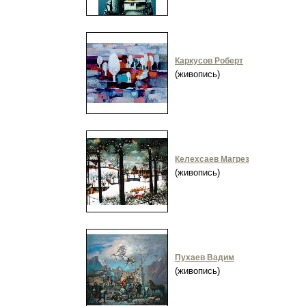
Каркусов Роберт
(живопись)
Келехсаев Магрез
(живопись)
Пухаев Вадим
(живопись)