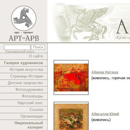
Расширенный поиск
О сайте
Галерея художников
История искусства
Абаева Наташа
Страницы Истории
(живопись, горячая 
Детское творчество
Фотохудожники
Фотообзоры
Нартский эпос
Ссылки
Абисалов Юрий
Организации
(живопись)
Национальный
колорит