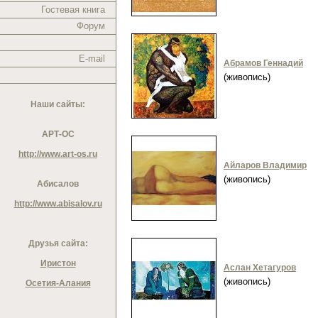
Гостевая книга
Форум
E-mail
Абрамов Геннадий
(живопись)
Наши сайты:
АРТ-ОС
http://www.art-os.ru
Айларов Владимир
(живопись)
Абисалов
http://www.abisalov.ru
Друзья сайта:
Иристон
Аслан Хетагуров
(живопись)
Осетия-Алания