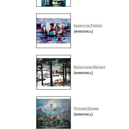
Каркусов Роберт
(живопись)
Келехсаев Магрез
(живопись)
Пухаев Вадим
(живопись)