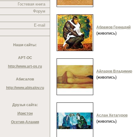
Гостевая книга
Форум
E-mail
Абрамов Геннадий
(живопись)
Наши сайты:
АРТ-ОС
http://www.art-os.ru
Айларов Владимир
(живопись)
Абисалов
http://www.abisalov.ru
Друзья сайта:
Иристон
Аслан Хетагуров
(живопись)
Осетия-Алания