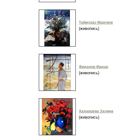
Таймураз Маргиев
(живопись)
Фидаров Фидар
(живопись)
Хадарцева Залина
(живопись)