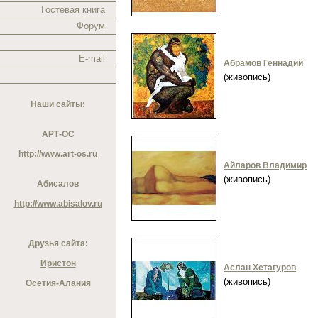
Гостевая книга
Форум
E-mail
Абрамов Геннадий
(живопись)
Наши сайты:
АРТ-ОС
http://www.art-os.ru
Айларов Владимир
(живопись)
Абисалов
http://www.abisalov.ru
Друзья сайта:
Иристон
Аслан Хетагуров
(живопись)
Осетия-Алания