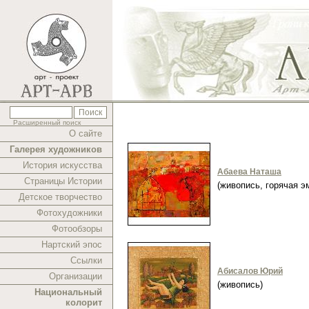
Расширенный поиск
О сайте
Галерея художников
История искусства
Абаева Наташа
Страницы Истории
(живопись, горячая 
Детское творчество
Фотохудожники
Фотообзоры
Нартский эпос
Ссылки
Абисалов Юрий
Организации
(живопись)
Национальный
колорит