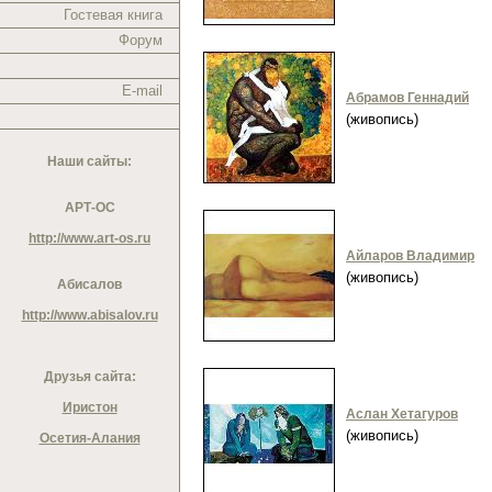
Гостевая книга
Форум
E-mail
Абрамов Геннадий
(живопись)
Наши сайты:
АРТ-ОС
http://www.art-os.ru
Айларов Владимир
(живопись)
Абисалов
http://www.abisalov.ru
Друзья сайта:
Иристон
Аслан Хетагуров
(живопись)
Осетия-Алания