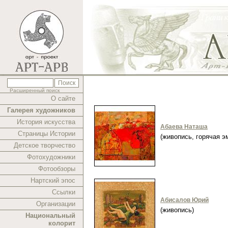
Расширенный поиск
О сайте
Галерея художников
История искусства
Абаева Наташа
Страницы Истории
(живопись, горячая 
Детское творчество
Фотохудожники
Фотообзоры
Нартский эпос
Ссылки
Абисалов Юрий
Организации
(живопись)
Национальный
колорит