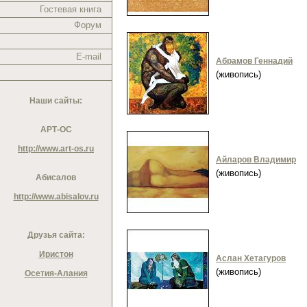
Гостевая книга
Форум
E-mail
Абрамов Геннадий
(живопись)
Наши сайты:
АРТ-ОС
http://www.art-os.ru
Айларов Владимир
(живопись)
Абисалов
http://www.abisalov.ru
Друзья сайта:
Иристон
Аслан Хетагуров
(живопись)
Осетия-Алания