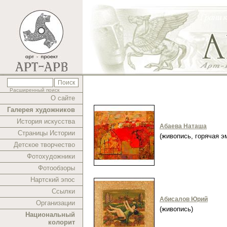
Расширенный поиск
О сайте
Галерея художников
История искусства
Абаева Наташа
Страницы Истории
(живопись, горячая 
Детское творчество
Фотохудожники
Фотообзоры
Нартский эпос
Ссылки
Абисалов Юрий
Организации
(живопись)
Национальный
колорит