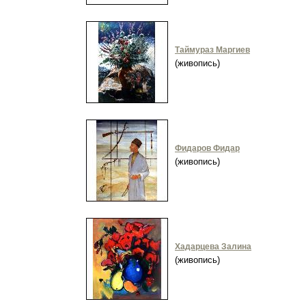
Таймураз Маргиев
(живопись)
Фидаров Фидар
(живопись)
Хадарцева Залина
(живопись)