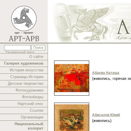
Расширенный поиск
О сайте
Галерея художников
История искусства
Абаева Наташа
Страницы Истории
(живопись, горячая 
Детское творчество
Фотохудожники
Фотообзоры
Нартский эпос
Ссылки
Абисалов Юрий
Организации
(живопись)
Национальный
колорит