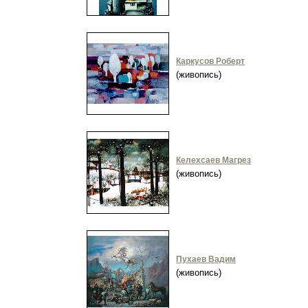
Каркусов Роберт
(живопись)
Келехсаев Магрез
(живопись)
Пухаев Вадим
(живопись)