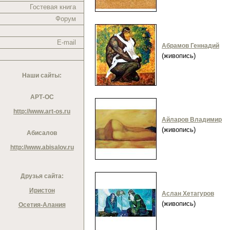
Гостевая книга
Форум
E-mail
Абрамов Геннадий
(живопись)
Наши сайты:
АРТ-ОС
http://www.art-os.ru
Айларов Владимир
(живопись)
Абисалов
http://www.abisalov.ru
Друзья сайта:
Иристон
Аслан Хетагуров
(живопись)
Осетия-Алания