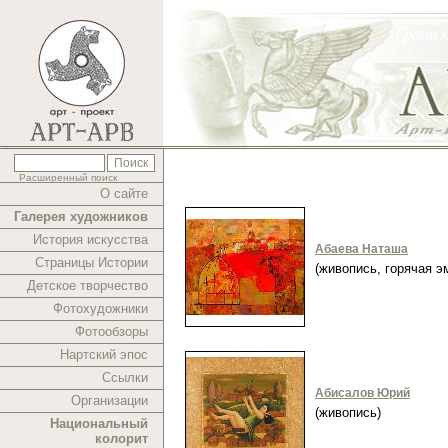
Расширенный поиск
О сайте
Галерея художников
История искусства
Абаева Наташа
Страницы Истории
(живопись, горячая 
Детское творчество
Фотохудожники
Фотообзоры
Нартский эпос
Ссылки
Абисалов Юрий
Организации
(живопись)
Национальный
колорит