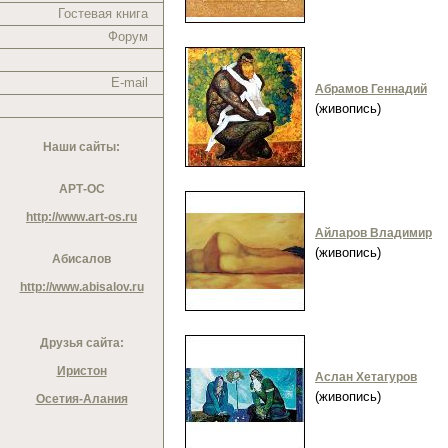
Гостевая книга
Форум
E-mail
Абрамов Геннадий
(живопись)
Наши сайты:
АРТ-ОС
http://www.art-os.ru
Айларов Владимир
(живопись)
Абисалов
http://www.abisalov.ru
Друзья сайта:
Иристон
Аслан Хетагуров
(живопись)
Осетия-Алания