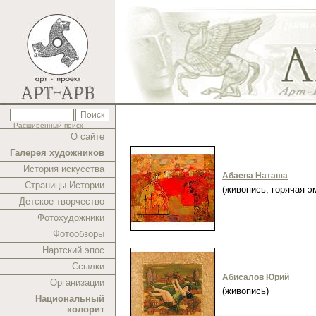
Расширенный поиск
О сайте
Галерея художников
История искусства
Абаева Наташа
Страницы Истории
(живопись, горячая 
Детское творчество
Фотохудожники
Фотообзоры
Нартский эпос
Ссылки
Абисалов Юрий
Организации
(живопись)
Национальный
колорит