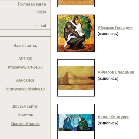
Гостевая книга
Форум
E-mail
Абрамов Геннадий
(живопись)
Наши сайты:
АРТ-ОС
http://www.art-os.ru
Айларов Владимир
(живопись)
Абисалов
http://www.abisalov.ru
Друзья сайта:
Иристон
Аслан Хетагуров
(живопись)
Осетия-Алания