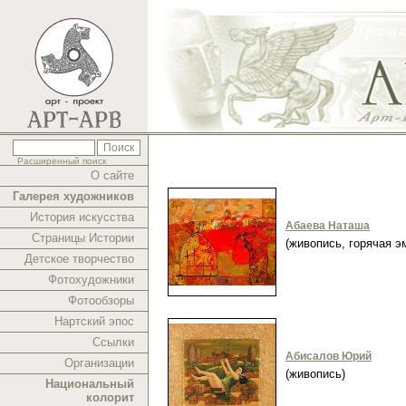
Расширенный поиск
О сайте
Галерея художников
История искусства
Абаева Наташа
Страницы Истории
(живопись, горячая 
Детское творчество
Фотохудожники
Фотообзоры
Нартский эпос
Ссылки
Абисалов Юрий
Организации
(живопись)
Национальный
колорит