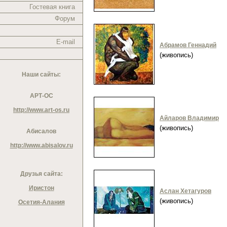
Гостевая книга
Форум
E-mail
Абрамов Геннадий
(живопись)
Наши сайты:
АРТ-ОС
http://www.art-os.ru
Айларов Владимир
(живопись)
Абисалов
http://www.abisalov.ru
Друзья сайта:
Иристон
Аслан Хетагуров
(живопись)
Осетия-Алания