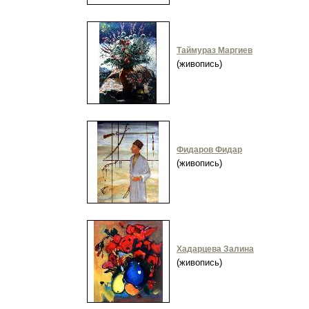
Таймураз Маргиев
(живопись)
Фидаров Фидар
(живопись)
Хадарцева Залина
(живопись)