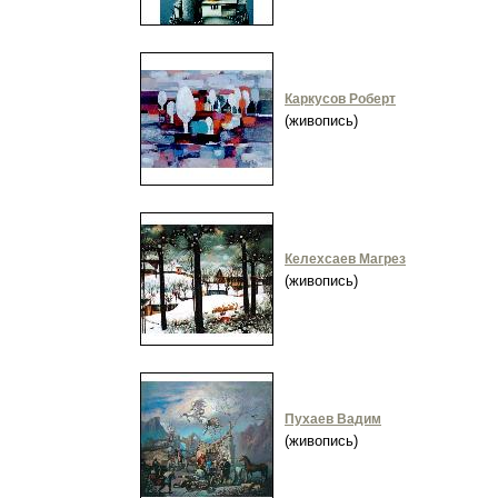
Каркусов Роберт
(живопись)
Келехсаев Магрез
(живопись)
Пухаев Вадим
(живопись)