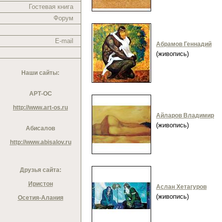
Гостевая книга
Форум
E-mail
Абрамов Геннадий
(живопись)
Наши сайты:
АРТ-ОС
http://www.art-os.ru
Айларов Владимир
(живопись)
Абисалов
http://www.abisalov.ru
Друзья сайта:
Иристон
Аслан Хетагуров
(живопись)
Осетия-Алания