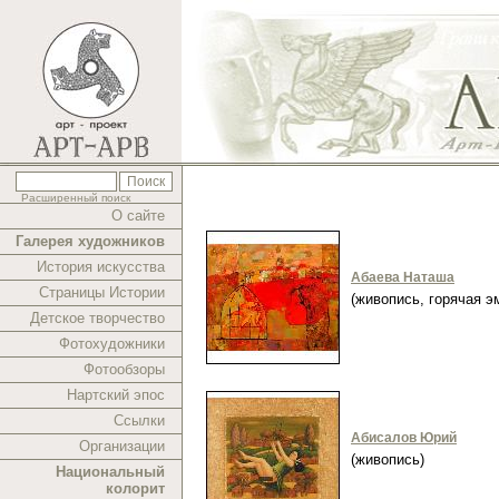
Расширенный поиск
О сайте
Галерея художников
История искусства
Абаева Наташа
Страницы Истории
(живопись, горячая 
Детское творчество
Фотохудожники
Фотообзоры
Нартский эпос
Ссылки
Абисалов Юрий
Организации
(живопись)
Национальный
колорит