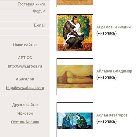
Гостевая книга
Форум
E-mail
Абрамов Геннадий
(живопись)
Наши сайты:
АРТ-ОС
http://www.art-os.ru
Айларов Владимир
(живопись)
Абисалов
http://www.abisalov.ru
Друзья сайта:
Иристон
Аслан Хетагуров
(живопись)
Осетия-Алания