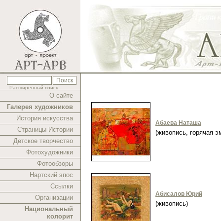
Расширенный поиск
О сайте
Галерея художников
История искусства
Абаева Наташа
Страницы Истории
(живопись, горячая 
Детское творчество
Фотохудожники
Фотообзоры
Нартский эпос
Ссылки
Абисалов Юрий
Организации
(живопись)
Национальный
колорит