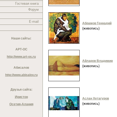
Гостевая книга
Форум
E-mail
Абрамов Геннадий
(живопись)
Наши сайты:
АРТ-ОС
http://www.art-os.ru
Айларов Владимир
(живопись)
Абисалов
http://www.abisalov.ru
Друзья сайта:
Иристон
Аслан Хетагуров
(живопись)
Осетия-Алания